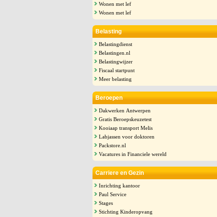
Wonen met lef
Wonen met lef
Belasting
Belastingdienst
Belastingen.nl
Belastingwijzer
Fiscaal startpunt
Meer belasting
Beroepen
Dakwerken Antwerpen
Gratis Beroepskeuzetest
Kooiaap transport Melis
Labjassen voor doktoren
Packstore.nl
Vacatures in Financiele wereld
Carriere en Gezin
Inrichting kantoor
Paul Service
Stages
Stichting Kinderopvang