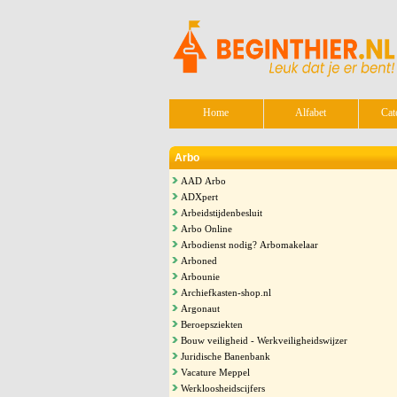
Home
Alfabet
Cat
Arbo
AAD Arbo
ADXpert
Arbeidstijdenbesluit
Arbo Online
Arbodienst nodig? Arbomakelaar
Arboned
Arbounie
Archiefkasten-shop.nl
Argonaut
Beroepsziekten
Bouw veiligheid - Werkveiligheidswijzer
Juridische Banenbank
Vacature Meppel
Werkloosheidscijfers