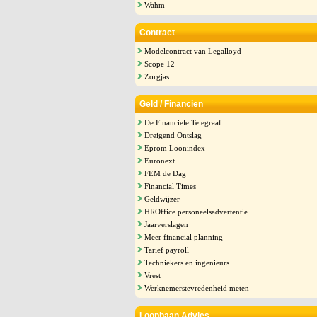
Wahm
Contract
Modelcontract van Legalloyd
Scope 12
Zorgjas
Geld / Financien
De Financiele Telegraaf
Dreigend Ontslag
Eprom Loonindex
Euronext
FEM de Dag
Financial Times
Geldwijzer
HROffice personeelsadvertentie
Jaarverslagen
Meer financial planning
Tarief payroll
Techniekers en ingenieurs
Vrest
Werknemerstevredenheid meten
Loopbaan Advies