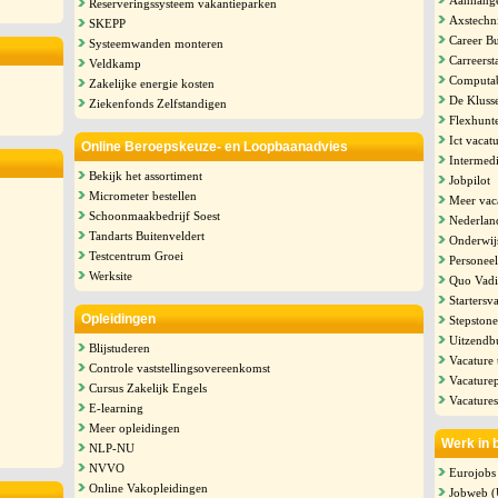
Aanhange
Reserveringssysteem vakantieparken
Axstechn
SKEPP
Career Bu
Systeemwanden monteren
Carreerst
Veldkamp
Computa
Zakelijke energie kosten
De Kluss
Ziekenfonds Zelfstandigen
Flexhunt
Ict vacat
Online Beroepskeuze- en Loopbaanadvies
Intermedi
Bekijk het assortiment
Jobpilot
Micrometer bestellen
Meer vac
Schoonmaakbedrijf Soest
Nederlan
Tandarts Buitenveldert
Onderwij
Testcentrum Groei
Personeel
Werksite
Quo Vadis
Startersv
Opleidingen
Stepstone
Uitzendb
Blijstuderen
Vacature
Controle vaststellingsovereenkomst
Vacaturep
Cursus Zakelijk Engels
Vacatures
E-learning
Meer opleidingen
Werk in 
NLP-NU
NVVO
Eurojobs
Online Vakopleidingen
Jobweb 