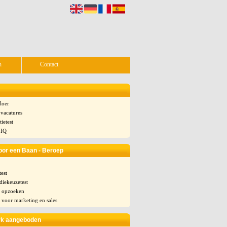
n
Contact
loer
vacatures
tietest
 IQ
oor een Baan - Beroep
test
udiekeuzetest
s opzoeken
 voor marketing en sales
rk aangeboden