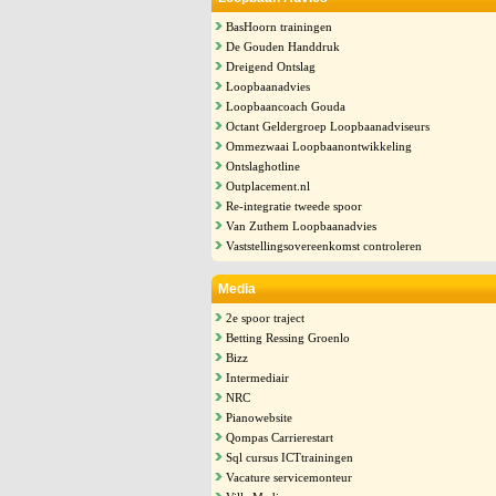
BasHoorn trainingen
De Gouden Handdruk
Dreigend Ontslag
Loopbaanadvies
Loopbaancoach Gouda
Octant Geldergroep Loopbaanadviseurs
Ommezwaai Loopbaanontwikkeling
Ontslaghotline
Outplacement.nl
Re-integratie tweede spoor
Van Zuthem Loopbaanadvies
Vaststellingsovereenkomst controleren
Media
2e spoor traject
Betting Ressing Groenlo
Bizz
Intermediair
NRC
Pianowebsite
Qompas Carrierestart
Sql cursus ICTtrainingen
Vacature servicemonteur