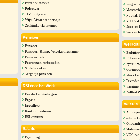
Personeelsadvies
Jung scha
Rolsteiger
Monsterb
TIV loodgieterij
Nouvall 
Wijss Afstandsonderwijs
RPO Staf
Zelfstudie via internet
Soep op 
Werken i
Pensioen
Werkdru
Pensioen
Pensioen- &amp; Verzekeringskamer
Bedrijfst
Pensioendesk
Bijbaan a
Recruitment uitbesteden
Fysiek z
Stofwisdoeken
Garagebo
Vergelijk pensioen
Mens Cent
Tevreden
RSI door het Werk
Vacature 
Zelftest 
Beeldschermtachograaf
Ergatis
Werken
Ergodirect
Kantoormeubelen
Auto ope
RSI centrum
Jobs in f
Onboardi
Salaris
Slotenma
VOG aan
Payrolling