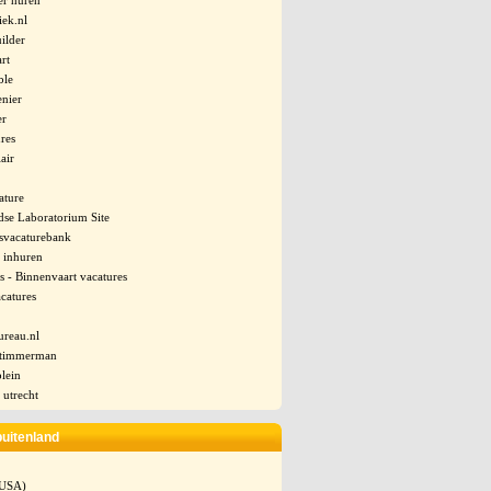
r huren
iek.nl
ilder
art
ble
enier
er
ures
air
ature
dse Laboratorium Site
svacaturebank
 inhuren
 - Binnenvaart vacatures
acatures
ureau.nl
 timmerman
lein
 utrecht
buitenland
(USA)