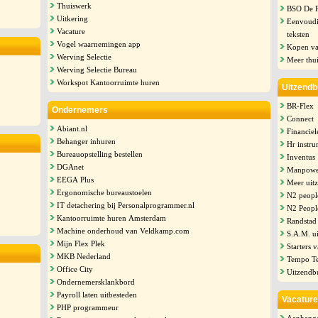
Thuiswerk
BSO De F
Uitkering
Eenvoudi
Vacature
teksten
Vogel waarnemingen app
Kopen va
Werving Selectie
Meer thu
Werving Selectie Bureau
Workspot Kantoorruimte huren
Uitzend
BR-Flex
Ondernemers
Connect
Abiant.nl
Financiel
Behanger inhuren
Hr instr
Bureauopstelling bestellen
Inventus
DGAnet
Manpowe
EEGA Plus
Meer uit
Ergonomische bureaustoelen
N2 peopl
IT detachering bij Personalprogrammer.nl
N2 Peopl
Kantoorruimte huren Amsterdam
Randstad
Machine onderhoud van Veldkamp.com
S.A.M. u
Mijn Flex Plek
Starters 
MKB Nederland
Tempo T
Office City
Uitzendbu
Ondernemersklankbord
Payroll laten uitbesteden
Vacature
PHP programmeur