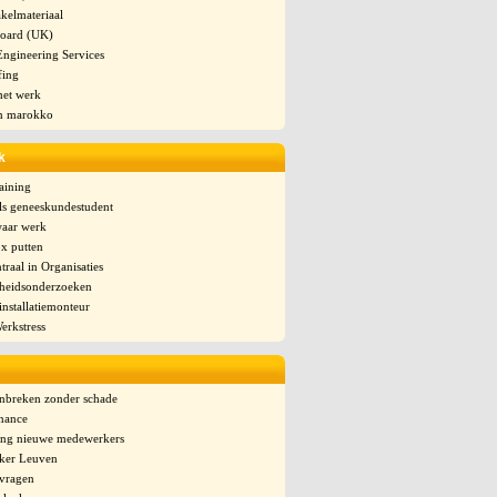
kelmateriaal
oard (UK)
Engineering Services
fing
het werk
n marokko
k
raining
ls geneeskundestudent
waar werk
x putten
raal in Organisaties
heidsonderzoeken
installatiemonteur
Werkstress
nbreken zonder schade
inance
ng nieuwe medewerkers
ker Leuven
vragen