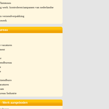
lintstones
g werk: kontroleren/aanpassen van nederlandse
n verzendverpakking
iswerk
bureau
e vacatures
ument
r
zendbureau
e
e
itzendburo
vacatures
eam
reau Industrie
 - Werk aangeboden