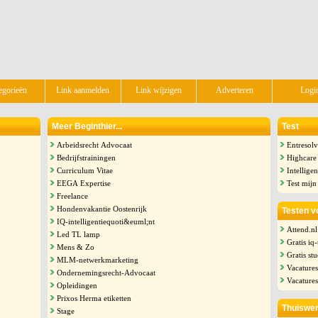
egorieën
Link aanmelden
Link wijzigen
Adverteren
Logi
Meer Beginthier...
Test
Arbeidsrecht Advocaat
Entresolv
Bedrijfstrainingen
Highcare 
Curriculum Vitae
Intelligen
EEGA Expertise
Test mijn
Freelance
Hondenvakantie Oostenrijk
Testen v
IQ-intelligentiequoti&euml;nt
Attend.nl
Led TL lamp
Gratis iq-
Mens & Zo
Gratis st
MLM-netwerkmarketing
Vacature
Ondernemingsrecht-Advocaat
Vacatures
Opleidingen
Prixos Herma etiketten
Thuiswe
Stage